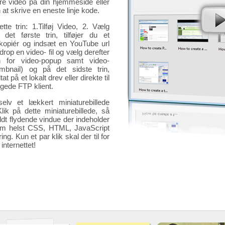
re video på din hjemmeside eller
 at skrive en eneste linje kode.
tte trin: 1.Tilføj Video, 2. Vælg
det første trin, tilføjer du et
 kopiér og indsæt en YouTube url
drop en video- fil og vælg derefter
 for video-popup samt video-
mbnail) og på det sidste trin,
 på et lokalt drev eller direkte til
ggede FTP klient.
elv et lækkert miniaturebillede
 Klik på dette miniaturebillede, så
lfuldt flydende vindue der indeholder
om helst CSS, HTML, JavaScript
ing. Kun et par klik skal der til for
internettet!