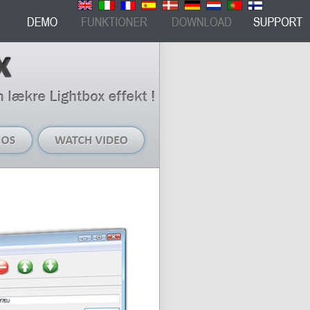
Live
Watch
demos
video