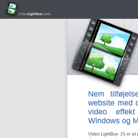
Nem tilføjel
website med d
video effe
Windows og M
Video LightBox JS er et 