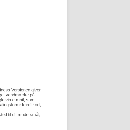
iness Versionen giver
 eget vandmærke på
gle via e-mail, som
lingsform: kreditkort,
ed til dit modersmål,