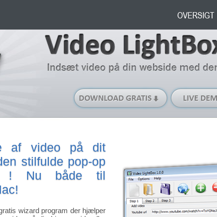
Download
gratis
(til
Windows)
se af video på dit
en stilfulde pop-op
kt !
Nu både til
ac!
gratis wizard program der hjælper