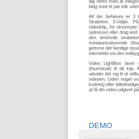
dig nemt med at integre
blog med et par klik uden
Alt der behøves er 3 le
Skabelon, 3.Udgiv. På 
videoklip, for eksempel
(adresse) eller drag and 
den ønskede skabelon
miniatureudseende (thu
gemme det færdige resultat
internettet via den indby
Video LightBox laver s
(thumbnail) til dit klip.
udvider det sig til et sti
videoen. Uden noget s
kodning eller billedrediger
at få din video udgivet på 
DEMO