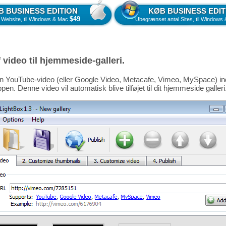
B BUSINESS EDITION
KØB BUSINESS EDIT
$49
 Website, til Windows & Mac
Ubegrænset antal Sites, til Window
af video til hjemmeside-galleri.
l din YouTube-video (eller Google Video, Metacafe, Vimeo, MySpace) ind i
ppen. Denne video vil automatisk blive tilføjet til dit hjemmeside galleri