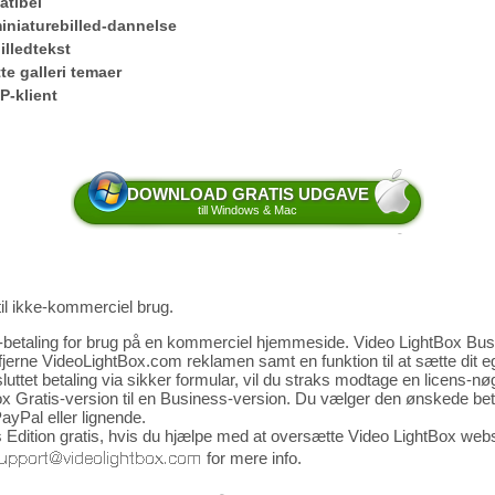
tibel
iniaturebilled-dannelse
billedtekst
te galleri temaer
P-klient
DOWNLOAD GRATIS UDGAVE
till Windows & Mac
til ikke-kommerciel brug.
-betaling for brug på en kommerciel hjemmeside. Video LightBox Bus
fjerne VideoLightBox.com reklamen samt en funktion til at sætte dit
luttet betaling via sikker formular, vil du straks modtage en licens-nø
x Gratis-version til en Business-version. Du vælger den ønskede beta
ayPal eller lignende.
Edition gratis, hvis du hjælpe med at oversætte Video LightBox webst
for mere info.