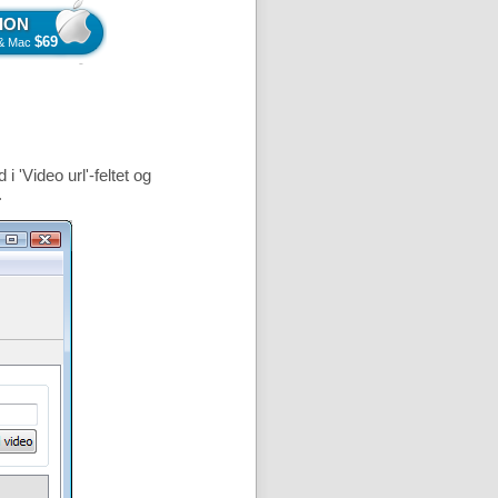
ION
$69
s & Mac
 'Video url'-feltet og
.